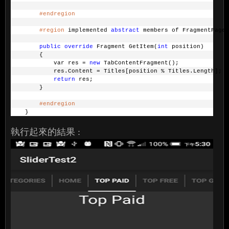
#endregion
#region
 implemented 
abstract
 members of FragmentPager
public
override
 Fragment GetItem(
int
 position)
        {
            var res = 
new
 TabContentFragment();
            res.Content = Titles[position % Titles.Length];
return
 res;
        }
#endregion
    }
執行起來的結果 :