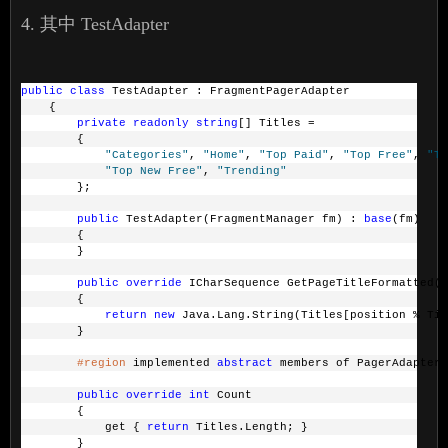
4. 其中 TestAdapter
public
class
 TestAdapter : FragmentPagerAdapter
    {
private
readonly
string
[] Titles =
        {
"Categories"
, 
"Home"
, 
"Top Paid"
, 
"Top Free"
, 
"To
"Top New Free"
, 
"Trending"
        };
public
 TestAdapter(FragmentManager fm) : 
base
(fm)
        {
        }
public
override
 ICharSequence GetPageTitleFormatted(
i
        {
return
new
 Java.Lang.String(Titles[position % Tit
        }
#region
 implemented 
abstract
 members of PagerAdapter
public
override
int
 Count
        {
            get { 
return
 Titles.Length; }
        }