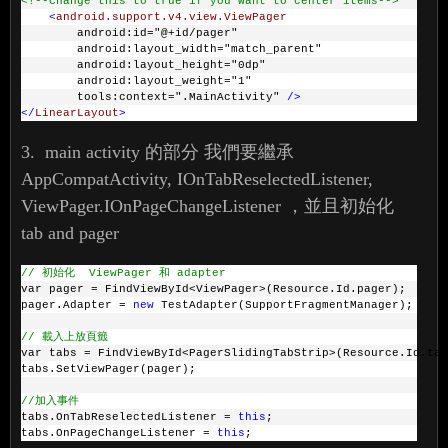
<!--Change this to true if you want to center items-->
<
android.support.v4.view.ViewPager
        android:id="@+id/pager"
        android:layout_width="match_parent"
        android:layout_height="0dp"
        android:layout_weight="1"
        tools:context=".MainActivity" 
/>
</
LinearLayout
>
3. main activity 的部分 我們要繼承
AppCompatActivity, IOnTabReselectedListener,
ViewPager.IOnPageChangeListener ，並且初始化
tab and pager
// 初始化  ViewPager 和 adapter
var pager = FindViewById<ViewPager>(Resource.Id.pager);
pager.Adapter = 
new
 TestAdapter(SupportFragmentManager);
// 載入上放頁籤
var tabs = FindViewById<PagerSlidingTabStrip>(Resource.Id.tab
tabs.SetViewPager(pager);
//加入事件
tabs.OnTabReselectedListener = 
this
;
tabs.OnPageChangeListener = 
this
;