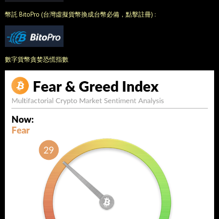
幣託 BitoPro (台灣虛擬貨幣換成台幣必備，點擊註冊) :
數字貨幣貪婪恐慌指數