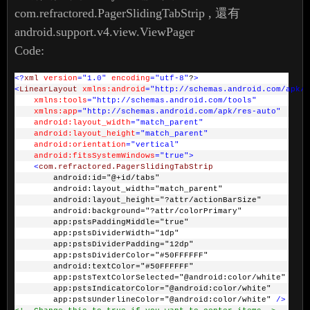
com.refractored.PagerSlidingTabStrip , 還有
android.support.v4.view.ViewPager
Code:
<?
xml
version
="1.0"
encoding
="utf-8"
?
>
<
LinearLayout
xmlns:android
="http://schemas.android.com/apk/r
xmlns:tools
="http://schemas.android.com/tools"
xmlns:app
="http://schemas.android.com/apk/res-auto"
android:layout_width
="match_parent"
android:layout_height
="match_parent"
android:orientation
="vertical"
android:fitsSystemWindows
="true"
>
<
com.refractored.PagerSlidingTabStrip
        android:id="@+id/tabs"
        android:layout_width="match_parent"
        android:layout_height="?attr/actionBarSize"
        android:background="?attr/colorPrimary"
        app:pstsPaddingMiddle="true"
        app:pstsDividerWidth="1dp"
        app:pstsDividerPadding="12dp"
        app:pstsDividerColor="#50FFFFFF"
        android:textColor="#50FFFFFF"
        app:pstsTextColorSelected="@android:color/white"
        app:pstsIndicatorColor="@android:color/white"
        app:pstsUnderlineColor="@android:color/white" 
/>