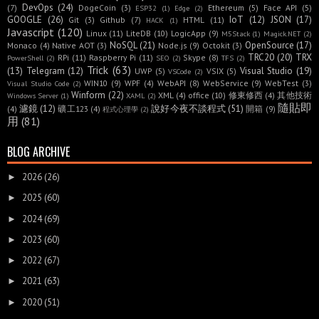
DevOps
(24)
(7)
DogeCoin
(3)
Ethereum
(5)
Face API
(5)
ESP32
(1)
Edge
(2)
GOOGLE
(26)
IoT
(12)
JSON
(17)
Git
(3)
Github
(7)
HTML
(11)
HACK
(1)
Javascript
(120)
Linux
(11)
LiteDB
(10)
LogicApp
(9)
M5Stack
(1)
Magick.NET
(2)
NoSQL
(21)
OpenSource
(17)
Monaco
(4)
Native AOT
(3)
Node.js
(9)
Octokit
(3)
TRC20
(20)
TRX
RPi
(11)
Raspberry Pi
(11)
Skype
(8)
PowerShell
(2)
SEO
(2)
TFS
(2)
Trick
(63)
(13)
Telegram
(12)
Visual Studio
(19)
UWP
(5)
VSIX
(5)
VSCode
(2)
WIN10
(9)
WPF
(4)
WebAPI
(8)
WebService
(9)
WebTest
(3)
Visual Studio Code
(2)
Winform
(22)
XML
(4)
office
(10)
修東修西
(4)
其他技術
Windows Server
(1)
XAML
(2)
隨貼即
濾鏡
(12)
說好今夜不談程式
(51)
(4)
礦工123
(4)
開箱
(9)
程式心理學
(2)
用
(81)
BLOG ARCHIVE
2026
(26)
►
2025
(60)
►
2024
(69)
►
2023
(60)
►
2022
(67)
►
2021
(63)
►
2020
(51)
►